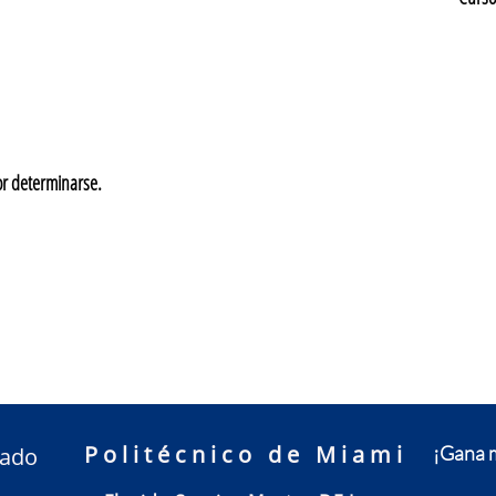
or determinarse.
Politécnico de Miami
¡Gana m
nado