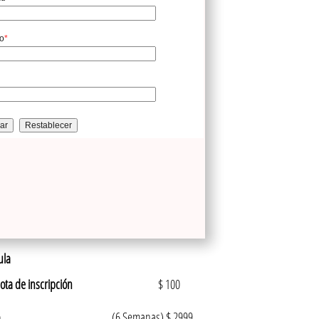
ula
ota de inscripción
$ 100
so
(6 Semanas) $ 2999