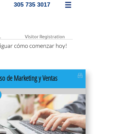
305 735 3017

.
Visitor Registration
iguar cómo comenzar hoy!
rso de Marketing y Ventas
