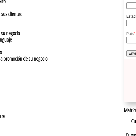
ito
sus clientes
su negocio
nguaje
o
 promoción de su negocio
Matríc
rre
Cu
Cur