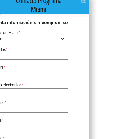
Contacto Programa

Miami