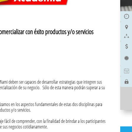


omercializar con éxito productos y/o servicios




 Miami deben ser capaces de desarrollar estrategias que integren sus

ercialización de su negocio. Sólo de esta manera podrán superar a su
zamos en los aspectos fundamentales de estas dos disciplinas para
ductos y/o servicios.
e fácil de comprender, con la finalidad de brindar a los participantes
de sus negocios cotidianamente.